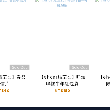
Sold Out
Sold Out
t貓室友】春節
【ehcat貓室友】哞煩
【eh
明信片
哞惱牛年紅包袋
T$60
NT$150