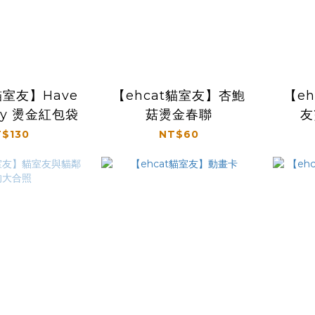
貓室友】Have
【ehcat貓室友】杏鮑
【e
day 燙金紅包袋
菇燙金春聯
友
$130
NT$60