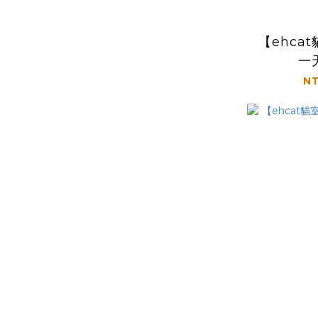
【ehca
一
NT