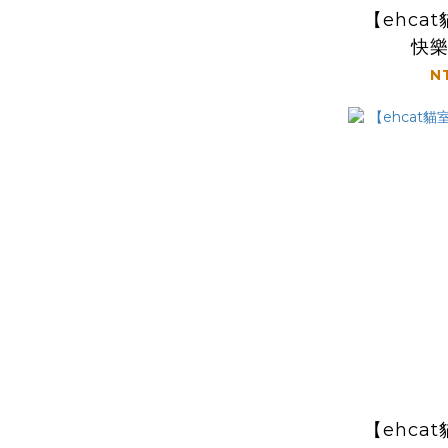
【ehca
快
N
【ehca