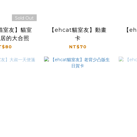
Sold Out
t貓室友】貓室
【ehcat貓室友】動畫
【e
鄰居的大合照
卡
T$80
NT$70