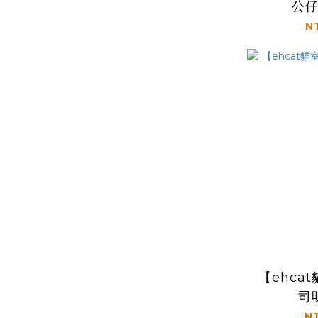
公
N
【ehca
司
N