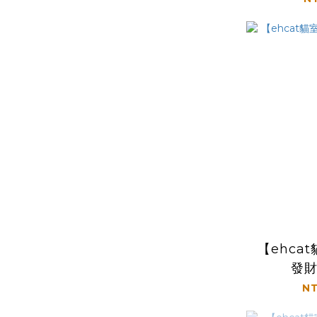
【ehca
發
NT