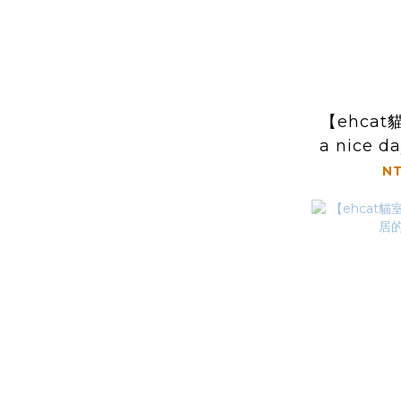
【ehcat
a nice 
NT