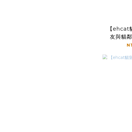
【ehca
友與貓
N