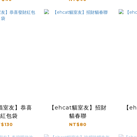
t貓室友】恭喜
【ehcat貓室友】招財
【e
財紅包袋
貓春聯
$130
NT$80