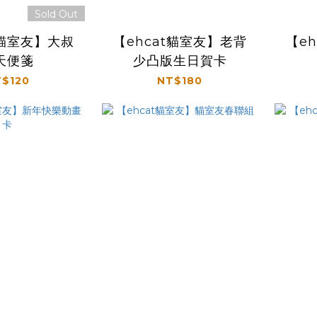
Sold Out
t貓室友】大叔
【ehcat貓室友】老背
【e
天便箋
少凸版生日賀卡
$120
NT$180