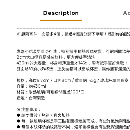
Description
Ad
------------------------------------------------------------------------------
※ 超商寄件一次最多4個，超過4個請分開下單唷！感謝你的配
------------------------------------------------------------------------------
專為小弟暖男量身打造，特別採用耐熱玻璃材質，可耐瞬間溫差1
8cm大口徑容易盛裝飲料，更方便徒手清洗
430ml的大容量，杯身輕薄重量才145g，帶有把手更好拿取！
雙面烙印的小弟杯墊，正反面都可以當成杯蓋，讓你擁有滿滿
規格：高度9.7cm / 口徑8cm / 重量約145g / 玻璃杯單面圖
容量：約430ml
材質：耐熱玻璃(可耐瞬間溫差100°C)
產地：台灣製造
※ 注意事項：
● 請勿微波 / 烤箱 / 直火加熱
● 每一款玻璃杯都是手工貼花圖樣燒製而成，有些許氣泡與雜
● 每個木紋杯墊的紋路皆不同，烙印圖樣也會有些微深淺顏色