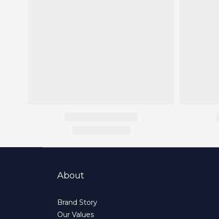
About
Brand Story
Our Values