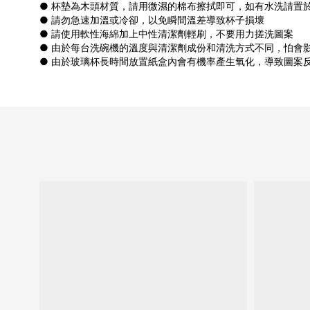
● 杯墊為木頭材質，請用微濕的棉布擦拭即可，如有水洗請置
● 請勿急速加溫或冷卻，以免瞬間溫差導致杯子損壞
● 請使用軟性海綿加上中性清潔劑輕刷，不要用力搓洗圖案
● 由於每台洗碗機的溫度與清潔劑成份和清洗方式不同，怕會
● 由於玻璃杯長時間放置紙盒內會有機率產生氧化，導致圖案