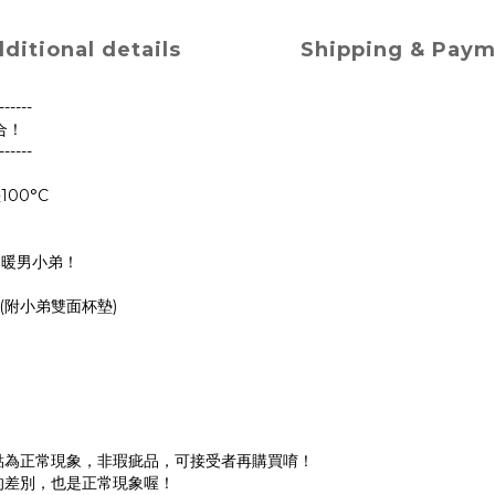
ditional details
Shipping & Pay
------
合！
------
00°C
的暖男小弟！
案 (附小弟雙面杯墊)
點為正常現象，非瑕疵品，可接受者再購買唷！
的差別，也是正常現象喔！