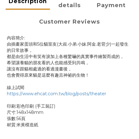
Description
details
Payment
Customer Reviews
內容簡介:
由插畫家蛋頭和5位貓室友(大叔.小弟.小妹.阿金.老背少)一起發生
的日常故事，
都是由生活中有笑有淚加上各種驚嚇的真實事件繪製而成的，
希望讓養貓的朋友看的人也能感受到共鳴，
讓沒有跟貓相處過的看過漫畫後，
也會覺得原來貓是這麼有趣且神祕的生物！
線上試閱
https://www.ehcat.com.tw/blog/posts/theater
印刷:彩色印刷 (手工裝訂)
尺寸:148x148mm
張數:56頁
材質:米黃模造紙