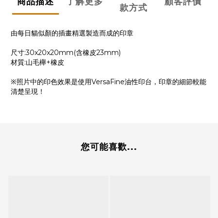
商品描述
了解更多
顧客評價
款方式
由每日貓似顏的插畫精選製造而成的印章
尺寸:30x20x20mm(含橡皮23mm)
材質:山毛櫸+橡皮
※照片中的印色效果是使用VersaFine油性印台，印章的細節較能
清楚呈現！
您可能喜歡...