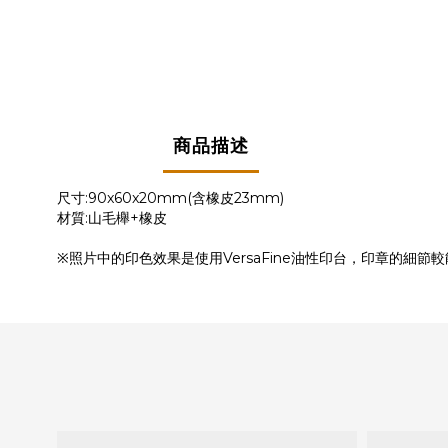
商品描述
尺寸:90x60x20mm(含橡皮23mm)
材質:山毛櫸+橡皮
※照片中的印色效果是使用VersaFine油性印台，印章的細節