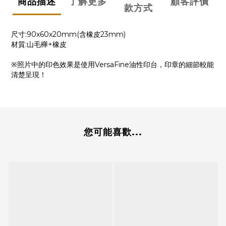
商品描述
了解更多
顧客評價
款方式
尺寸:90x60x20mm(含橡皮23mm)
材質:山毛櫸+橡皮
※照片中的印色效果是使用VersaFine油性印台，印章的細節較能
清楚呈現！
您可能喜歡...