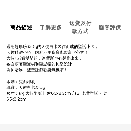
送貨及付
商品描述
了解更多
顧客評價
款方式
選用超厚磅350g的天使白卡製作而成的聖誕小卡，
卡片精緻小巧，內容不用多寫也能富含心意！
大叔+老背雙貓組，連背影也有製作出來，
各自頂著聖誕樹和聖誕帽的軋型設計，
為你增添一些聖誕節歡樂氣氛唷！
印刷：雙面印刷
紙質：天使白卡350g
尺寸：(A) 大叔聖誕卡 約6.5x8.5cm / (B) 老背聖誕卡 約
6.5x8.2cm