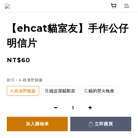
【ehcat貓室友】手作公仔
明信片
NT$60
款式
: A.路邊野貓黨
A.路邊野貓黨
B.鐵皮屋貓鄰居
C.貓的營火晚會
加入購物車
立即購買