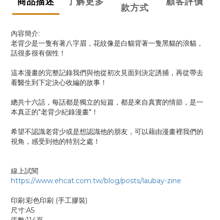
商品描述
了解更多
顧客評價
款方式
內容簡介:
老背少是一隻有著八字眉，花紋像是白貓背著一隻黑貓的浪貓，
話很多很有個性！
這本漫畫的完整記錄我們與他從初次見面到決定誘捕，再從帶去
看醫生到下定決心收編的故事
！
總共十六話，每話都是獨立的短篇，都是來自真實的情節，
是一
本真正的"老背少紀錄漫畫"！
希望不認識老背少或是想認識他的朋友，可以藉由漫畫裡我們的
視角，
感受到他的特別之處！
線上試閱
https://www.ehcat.com.tw/blog/posts/laubay-zine
印刷:彩色印刷 (手工膠裝)
尺寸:A5