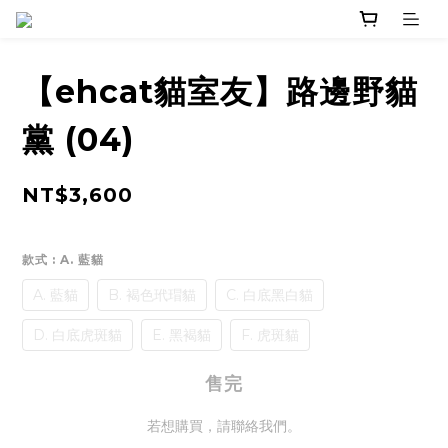
【ehcat貓室友】路邊野貓
黨 (04)
NT$3,600
款式
: A. 藍貓
A. 藍貓
B. 褐色玳瑁貓
C. 白底黑白貓
D. 白底虎斑貓
E. 黑褐貓
F. 虎斑貓
售完
若想購買，請聯絡我們。