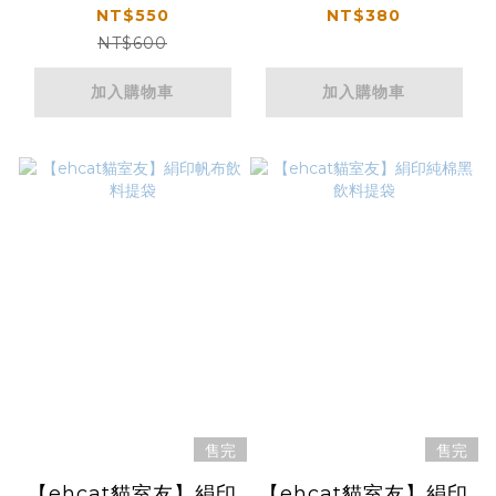
ZINE+圖鑑布旗 優惠
NT$550
NT$380
組合
NT$600
加入購物車
加入購物車
售完
售完
【ehcat貓室友】絹印
【ehcat貓室友】絹印