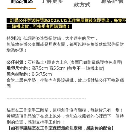
商品描述
了解更多
顧客評價
款方式
訂購公仔寄送時間為2023.1.15工作室展覽後立即寄出，
每隻不
一 隨機出貨，
可接受者再購買唷！
特別設計低調蹲姿造型招財貓，大小適中的尺寸，
無論放在辦公桌面或是居家玄關，都可以蹲在角落默默幫你招財
增添好運！
公仔材質：
石粉黏土+壓克力上色 (表面已做防霉保護掉色處理)
雕塑尺寸約：
高7.5cm 寬5.5cm (每隻不一 隨機出貨)
黑色坐墊約：
8.5x7.5cm
會附上黑色坐墊，坐墊內有裝設磁鐵，放上招財貓公仔可較為穩
固
-----------------------------------------------------
貓室友工作室手工雕塑，這項創作沒有翻模，每款皆只有一隻！
希望這項作品除了在桌上以外，也能在收藏者的心裡留下一個特
別的位置，感謝支持手工創作！
【如有爭議貓室友工作室保留最終決定權，感謝你的配合】