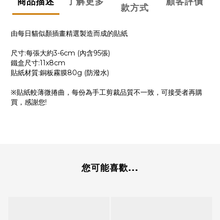
商品描述
了解更多
顧客評價
款方式
由每日貓似顏插畫精選製造而成的貼紙
尺寸:每張大約3-6cm (內含95張)
鐵盒尺寸:11x8cm
貼紙材質:銅板霧膜80g (防潑水)
※貼紙較薄微捲曲，每份為手工剪裁品質不一致，可接受者再購
買，感謝您!
您可能喜歡...