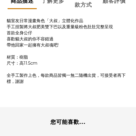
商品描述
了解更多
顧客評價
款方式
貓室友日常漫畫角色「大叔」立體化作品
手工捏製將大叔肥美雙下巴以及重量級粉色肚肚完整呈現
首款全身公仔
喜歡貓大叔的你不容錯過
帶他回家一起擁有大叔魂吧!
材質：樹脂
尺寸：高11.5cm
全手工製作上色，每款商品皆獨一無二隨機出貨，可接受者再下
標，謝謝
您可能喜歡...