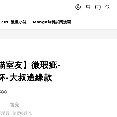
ZINE漫畫小誌
Manga無料試閱漫画
t貓室友】微瑕疵-
杯-大叔邊緣款
380
售完
想購買，請聯絡我們。