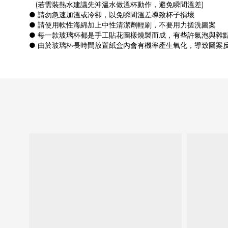
(若需裝熱水建議先沖溫水做溫杯動作，避免瞬間溫差)
● 請勿急速加溫或冷卻，以免瞬間溫差導致杯子損壞
● 請使用軟性海綿加上中性清潔劑輕刷，不要用力搓洗圖案
● 每一款玻璃杯都是手工貼花圖樣燒製而成，有些許氣泡與雜
● 由於玻璃杯長時間放置紙盒內會有機率產生氧化，導致圖案