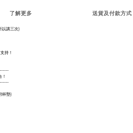
了解更多
送貨及付款方式
以講三次)
的支持！
------
合！
------
無附杯墊)