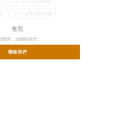
【B】羽球-黑頭帶橘貓
貓
【D】桌球-淺色橘貓
售完
想購買，請聯絡我們。
聯絡我們