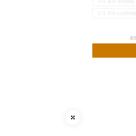
【A】桌球-深色橘貓
【C】羽球-白頭帶橘
若