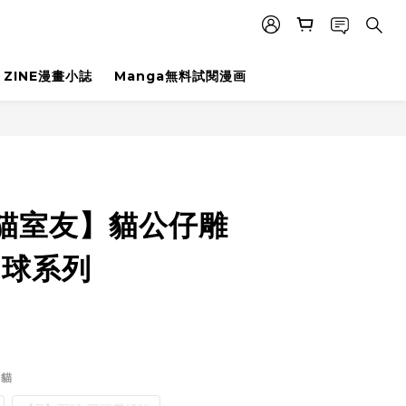
ZINE漫畫小誌
Manga無料試閱漫画
t貓室友】貓公仔雕
羽球系列
橘貓