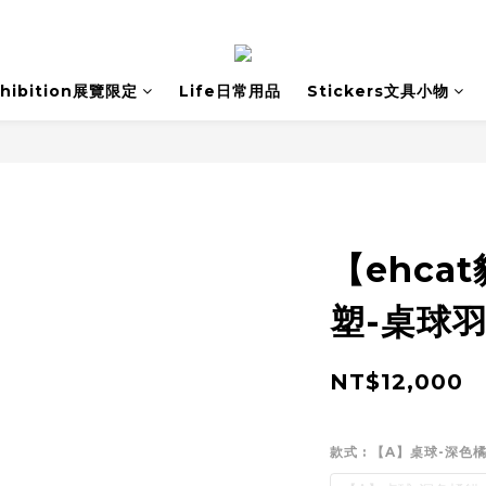
xhibition展覽限定
Life日常用品
Stickers文具小物
【ehca
塑-桌球
NT$12,000
款式
: 【A】桌球-深色