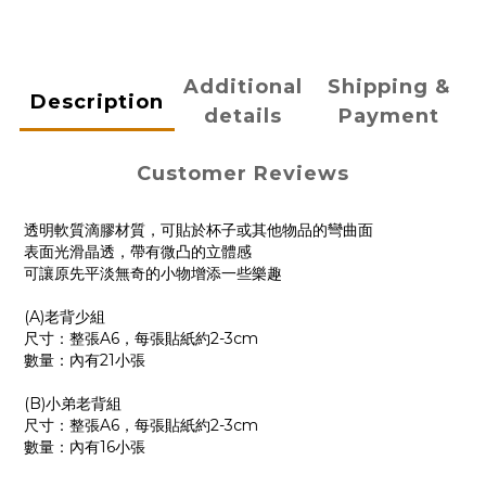
Additional
Shipping &
Description
details
Payment
Customer Reviews
透明軟質滴膠材質，可貼於杯子或其他物品的彎曲面
表面光滑晶透，帶有微凸的立體感
可讓原先平淡無奇的小物增添一些樂趣
(A)老背少組
尺寸：整張A6，每張貼紙約2-3cm
數量：內有21小張
(B)小弟老背組
尺寸：整張A6，每張貼紙約2-3cm
數量：內有16小張