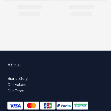
About
Brand Story
Our Values
Our Team