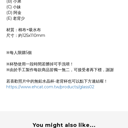
(B) 小弟
(C) 小妹
(D) 阿金
(E) 老背少
材質：棉布+吸水布
尺寸：約125x110mm
※每人限購5個
※杯墊使用一段時間若髒掉可手洗唷！
※由於手工製作每款商品皆獨一無二，可接受者再下標，謝謝
若喜歡照片中的無鉛水晶杯-老背杯也可以點下方連結喔！
https://www.ehcat.com.tw/products/glass02
You might also like...