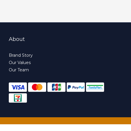
About
Brand Story
Our Values
Our Team