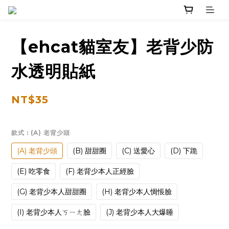
【ehcat貓室友】老背少防
水透明貼紙
NT$35
款式
: (A) 老背少頭
(A) 老背少頭
(B) 甜甜圈
(C) 送愛心
(D) 下跪
(E) 吃零食
(F) 老背少本人正經臉
(G) 老背少本人甜甜圈
(H) 老背少本人惆悵臉
(I) 老背少本人ㄎㄧㄤ臉
(J) 老背少本人大爆睡